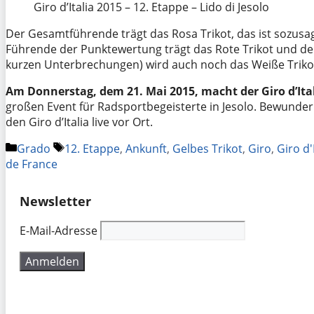
Giro d’Italia 2015 – 12. Etappe – Lido di Jesolo
Der Gesamtführende trägt das Rosa Trikot, das ist sozusa
Führende der Punktewertung trägt das Rote Trikot und der
kurzen Unterbrechungen) wird auch noch das Weiße Trik
Am Donnerstag, dem 21. Mai 2015, macht der Giro d’Itali
großen Event für Radsportbegeisterte in Jesolo. Bewundern
den Giro d’Italia live vor Ort.
Kategorien
Schlagwörter
Grado
12. Etappe
,
Ankunft
,
Gelbes Trikot
,
Giro
,
Giro d'
de France
Newsletter
E-Mail-Adresse