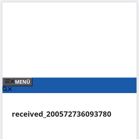
Zum
Inhalt
springen
MENÜ
received_200572736093780