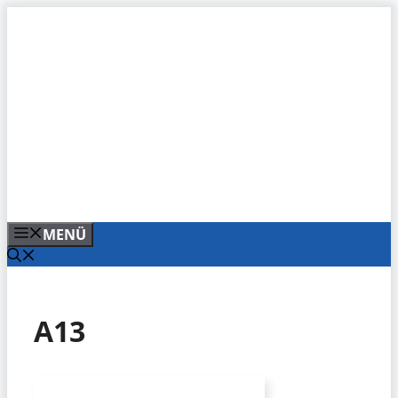
Zum
Inhalt
springen
MENÜ
A13