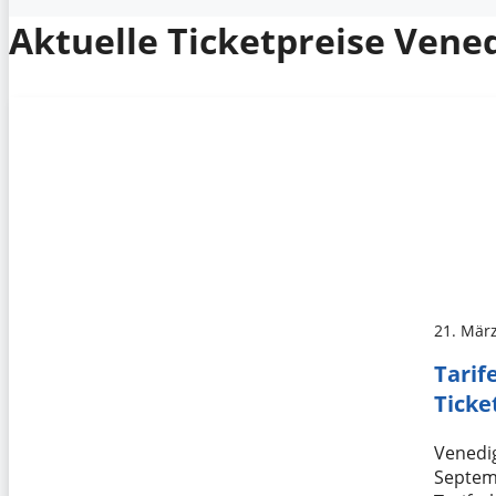
Aktuelle Ticketpreise Vene
21. Mär
Tarif
Ticke
Venedig
Septemb