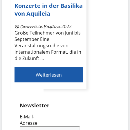
Konzerte in der Basilika
von Aquileia
🎼 𝓒𝓸𝓷𝓬𝓮𝓻𝓽𝓲 𝓲𝓷 𝓑𝓪𝓼𝓲𝓵𝓲𝓬𝓪 2022
Große Teilnehmer von Juni bis
September Eine
Veranstaltungsreihe von
internationalem Format, die in
die Zukunft …
Weiterlesen
Newsletter
E-Mail-
Adresse