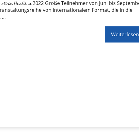
𝓬𝓮𝓻𝓽𝓲 𝓲𝓷 𝓑𝓪𝓼𝓲𝓵𝓲𝓬𝓪 2022 Große Teilnehmer von Juni bis Septem
ranstaltungsreihe von internationalem Format, die in die
t …
Weiterlesen