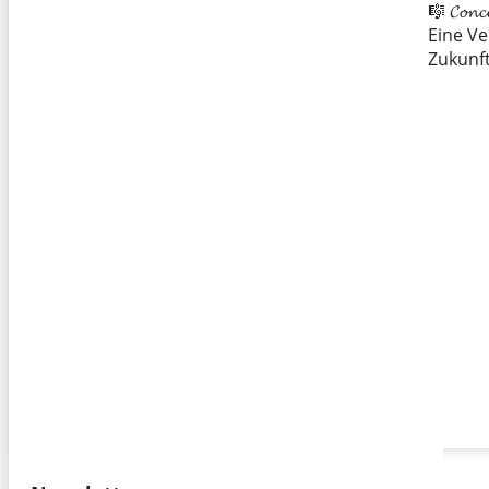
🎼 𝓒𝓸𝓷
Eine Ve
Zukunf