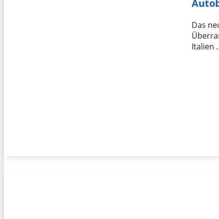
Autob
Das neu
Überra
Italien