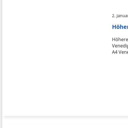
2. Janua
Höhe
Höhere
Venedig
A4 Vene