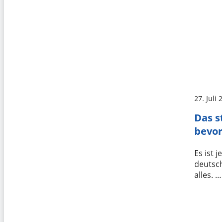
27. Juli
Das s
bevo
Es ist 
deutsc
alles. …