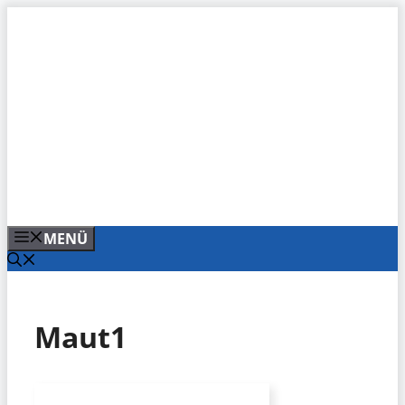
Zum
Inhalt
springen
MENÜ
Maut1