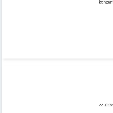
konzent
22. Dez