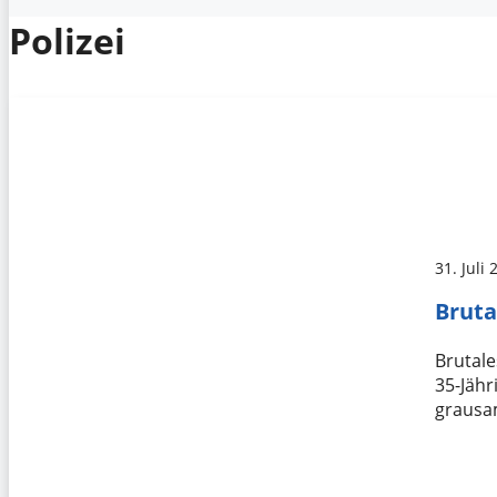
Polizei
31. Juli
Bruta
Brutal
35-Jähr
grausa