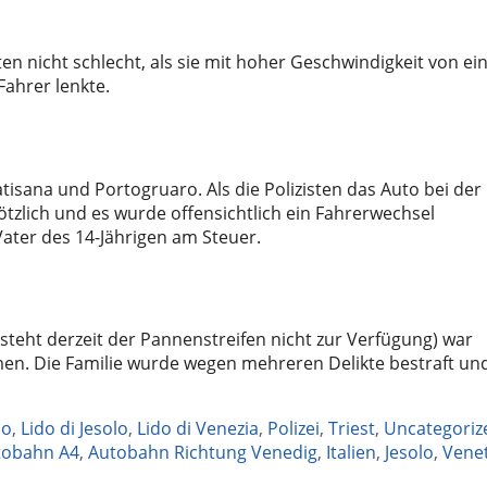
nten nicht schlecht, als sie mit hoher Geschwindigkeit von e
ahrer lenkte.
tisana und Portogruaro. Als die Polizisten das Auto bei der
ötzlich und es wurde offensichtlich ein Fahrerwechsel
ater des 14-Jährigen am Steuer.
steht derzeit der Pannenstreifen nicht zur Verfügung) war
mmen. Die Familie wurde wegen mehreren Delikte bestraft un
lo
,
Lido di Jesolo
,
Lido di Venezia
,
Polizei
,
Triest
,
Uncategoriz
tobahn A4
,
Autobahn Richtung Venedig
,
Italien
,
Jesolo
,
Vene