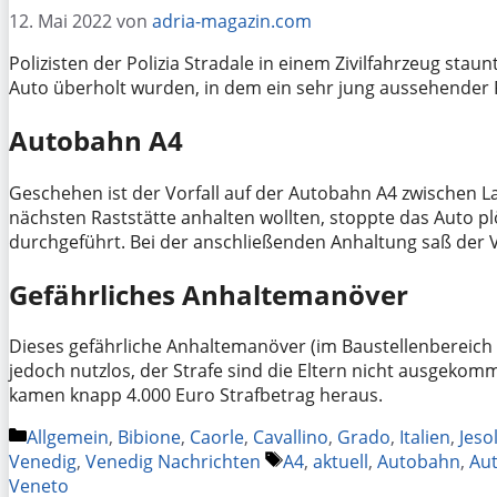
12. Mai 2022
von
adria-magazin.com
Polizisten der Polizia Stradale in einem Zivilfahrzeug stau
Auto überholt wurden, in dem ein sehr jung aussehender F
Autobahn A4
Geschehen ist der Vorfall auf der Autobahn A4 zwischen La
nächsten Raststätte anhalten wollten, stoppte das Auto pl
durchgeführt. Bei der anschließenden Anhaltung saß der V
Gefährliches Anhaltemanöver
Dieses gefährliche Anhaltemanöver (im Baustellenbereich 
jedoch nutzlos, der Strafe sind die Eltern nicht ausgeko
kamen knapp 4.000 Euro Strafbetrag heraus.
Kategorien
Allgemein
,
Bibione
,
Caorle
,
Cavallino
,
Grado
,
Italien
,
Jeso
Schlagwörter
Venedig
,
Venedig Nachrichten
A4
,
aktuell
,
Autobahn
,
Au
Veneto