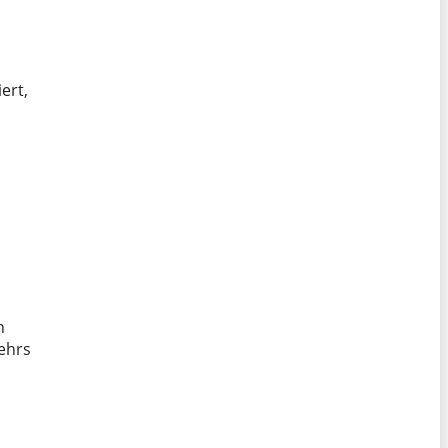
ert,
n
kehrs