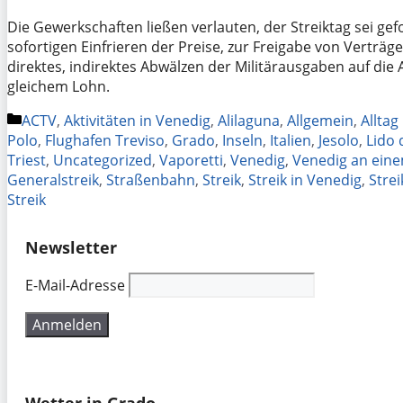
Die Gewerkschaften ließen verlauten, der Streiktag sei ge
sofortigen Einfrieren der Preise, zur Freigabe von Verträ
direktes, indirektes Abwälzen der Militärausgaben auf die 
gleichem Lohn.
Kategorien
ACTV
,
Aktivitäten in Venedig
,
Alilaguna
,
Allgemein
,
Alltag
Polo
,
Flughafen Treviso
,
Grado
,
Inseln
,
Italien
,
Jesolo
,
Lido 
Triest
,
Uncategorized
,
Vaporetti
,
Venedig
,
Venedig an ein
Generalstreik
,
Straßenbahn
,
Streik
,
Streik in Venedig
,
Stre
Streik
Newsletter
E-Mail-Adresse
Wetter in Grado