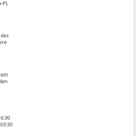
-PI,
 des
ere
etti
 den
16:30
 03:30