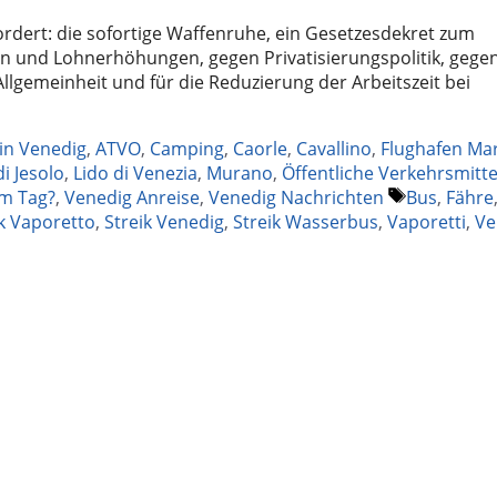
fordert: die sofortige Waffenruhe, ein Gesetzesdekret zum
gen und Lohnerhöhungen, gegen Privatisierungspolitik, gege
Allgemeinheit und für die Reduzierung der Arbeitszeit bei
 in Venedig
,
ATVO
,
Camping
,
Caorle
,
Cavallino
,
Flughafen Ma
di Jesolo
,
Lido di Venezia
,
Murano
,
Öffentliche Verkehrsmitte
Schlagwör
em Tag?
,
Venedig Anreise
,
Venedig Nachrichten
Bus
,
Fähre
ik Vaporetto
,
Streik Venedig
,
Streik Wasserbus
,
Vaporetti
,
Ve