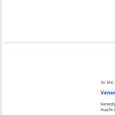
30. Mai
Vened
Venedig
macht e