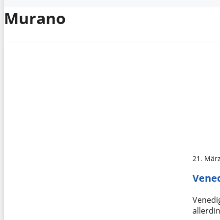
Murano
21. Mär
Vened
Venedig
allerdi