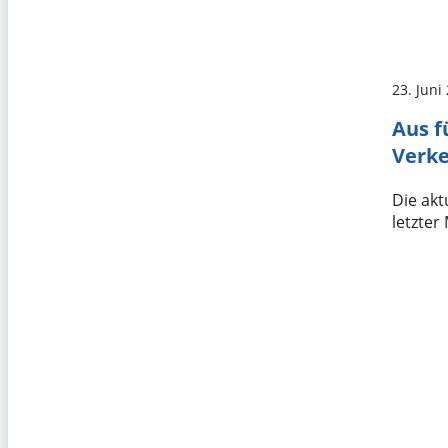
23. Juni
Aus f
Verke
Die akt
letzter