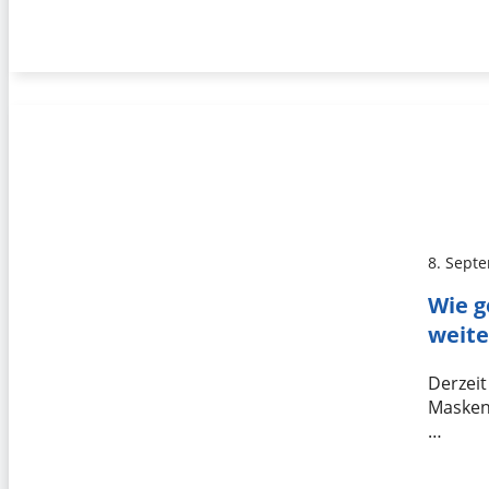
8. Sept
Wie g
weite
Derzeit
Maskenp
…