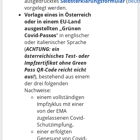
ausgedrucktes
Selbsterklärungsformular
(
deut
vorgelegt werden.
Vorlage eines in Österreich
oder in einem EU-Land
ausgestellten „Grünen
Covid-Passes
“ in englischer
oder italienischer Sprache
(
ACHTUNG: ein
österreichisches Test- oder
Impfzertifikat ohne Green
Pass QR-Code reicht nicht
aus!
), bestehend aus einem
der drei folgenden
Nachweise:
einem vollständigen
Impfzyklus mit einer
von der EMA
zugelassenen Covid-
Schutzimpfung
.
einer erfolgten
Genesung von Covid-