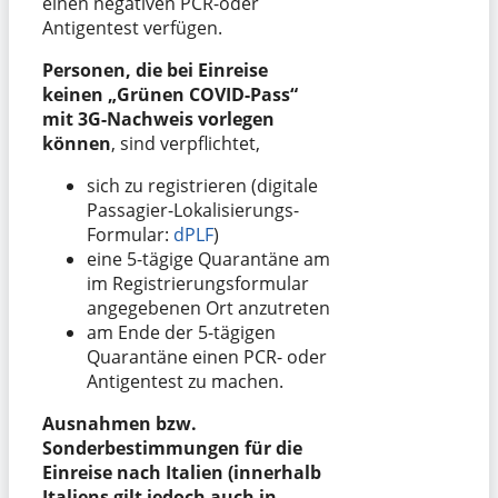
einen negativen PCR-oder
Antigentest verfügen.
Personen, die bei Einreise
keinen „Grünen COVID-Pass“
mit 3G-Nachweis vorlegen
können
, sind verpflichtet,
sich zu registrieren (digitale
Passagier-Lokalisierungs-
Formular:
dPLF
)
eine 5-tägige Quarantäne am
im Registrierungsformular
angegebenen Ort anzutreten
am Ende der 5-tägigen
Quarantäne einen PCR- oder
Antigentest zu machen.
Ausnahmen bzw.
Sonderbestimmungen für die
Einreise nach Italien
(innerhalb
Italiens gilt jedoch auch in