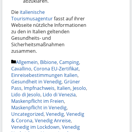
abzuklären.
Die
italienische
Tourismusagentur
fasst auf ihrer
Webseite nützliche Informationen
zu den in Italien geltenden
Gesundheits- und
Sicherheitsmaßnahmen
zusammen.
Kategorien
Allgemein
,
Bibione
,
Camping
,
Cavallino
,
Corona EU-Zertifikat
,
Einreisebestimmungen Italien
,
Gesundheit in Venedig
,
Grüner
Pass
,
Impfnachweis
,
Italien
,
Jesolo
,
Lido di Jesolo
,
Lido di Venezia
,
Maskenpflicht im Freien
,
Maskenpflicht in Venedig
,
Uncategorized
,
Venedig
,
Venedig
& Corona
,
Venedig Anreise
,
Venedig im Lockdown
,
Venedig