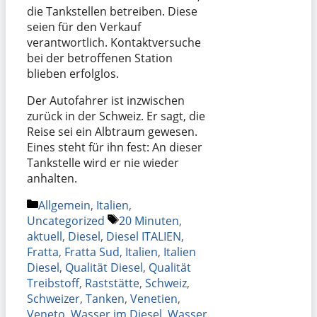
die Tankstellen betreiben. Diese
seien für den Verkauf
verantwortlich. Kontaktversuche
bei der betroffenen Station
blieben erfolglos.
Der Autofahrer ist inzwischen
zurück in der Schweiz. Er sagt, die
Reise sei ein Albtraum gewesen.
Eines steht für ihn fest: An dieser
Tankstelle wird er nie wieder
anhalten.
Kategorien
Allgemein
,
Italien
,
Schlagwörter
Uncategorized
20 Minuten
,
aktuell
,
Diesel
,
Diesel ITALIEN
,
Fratta
,
Fratta Sud
,
Italien
,
Italien
Diesel
,
Qualität Diesel
,
Qualität
Treibstoff
,
Raststätte
,
Schweiz
,
Schweizer
,
Tanken
,
Venetien
,
Veneto
,
Wasser im Diesel
,
Wasser