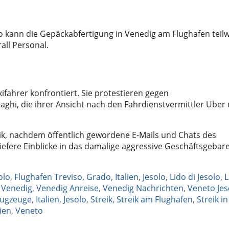
 kann die Gepäckabfertigung in Venedig am Flughafen teil
all Personal.
xifahrer konfrontiert. Sie protestieren gegen
aghi, die ihrer Ansicht nach den Fahrdienstvermittler Uber
eik, nachdem öffentlich gewordene E-Mails und Chats des
iefere Einblicke in das damalige aggressive Geschäftsgebar
olo
,
Flughafen Treviso
,
Grado
,
Italien
,
Jesolo
,
Lido di Jesolo
,
L
,
Venedig
,
Venedig Anreise
,
Venedig Nachrichten
,
Veneto Jes
lugzeuge
,
Italien
,
Jesolo
,
Streik
,
Streik am Flughafen
,
Streik in
ien
,
Veneto