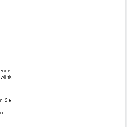
sende
ewlink
. Sie
re