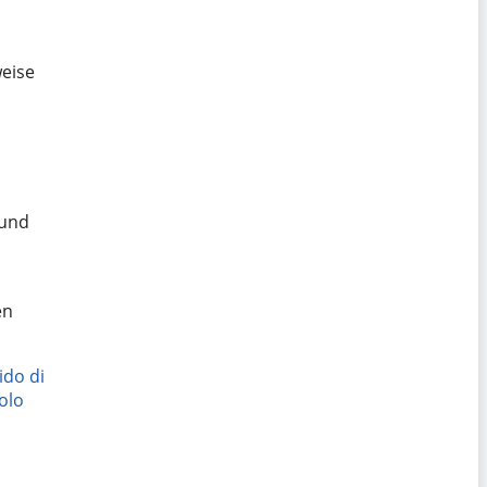
weise
 und
en
ido di
olo