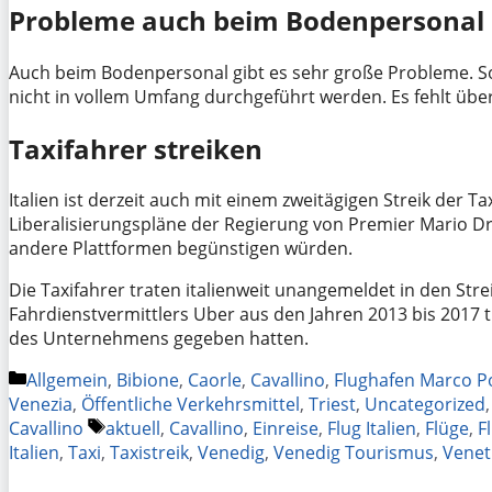
Probleme auch beim Bodenpersonal
Auch beim Bodenpersonal gibt es sehr große Probleme. So
nicht in vollem Umfang durchgeführt werden. Es fehlt über
Taxifahrer streiken
Italien ist derzeit auch mit einem zweitägigen Streik der Ta
Liberalisierungspläne der Regierung von Premier Mario Dr
andere Plattformen begünstigen würden.
Die Taxifahrer traten italienweit unangemeldet in den Str
Fahrdienstvermittlers Uber aus den Jahren 2013 bis 2017 t
des Unternehmens gegeben hatten.
Kategorien
Allgemein
,
Bibione
,
Caorle
,
Cavallino
,
Flughafen Marco P
Venezia
,
Öffentliche Verkehrsmittel
,
Triest
,
Uncategorized
Schlagwörter
Cavallino
aktuell
,
Cavallino
,
Einreise
,
Flug Italien
,
Flüge
,
F
Italien
,
Taxi
,
Taxistreik
,
Venedig
,
Venedig Tourismus
,
Venet