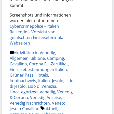
kommt.
Screenshots und Informationen
wurden hier entnommen:
Cybercrimepolice – Italien
Reisende – Vorsicht von
gefälschten Einreiseformular
Webseiten
Kategorien
Aktivitäten in Venedig
,
Allgemein
,
Bibione
,
Camping
,
Cavallino
,
Corona EU-Zertifikat
,
Einreisebestimmungen Italien
,
Grüner Pass
,
Hotels
,
Impfnachweis
,
Italien
,
Jesolo
,
Lido
di Jesolo
,
Lido di Venezia
,
Uncategorized
,
Venedig
,
Venedig
& Corona
,
Venedig Anreise
,
Venedig Nachrichten
,
Veneto
Schlagwörter
Jesolo Cavallino
aktuell
,