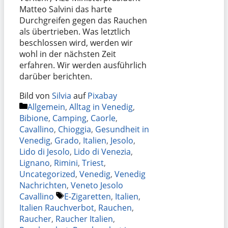
Matteo Salvini das harte
Durchgreifen gegen das Rauchen
als übertrieben. Was letztlich
beschlossen wird, werden wir
wohl in der nächsten Zeit
erfahren. Wir werden ausführlich
darüber berichten.
Bild von
Silvia
auf
Pixabay
Kategorien
Allgemein
,
Alltag in Venedig
,
Bibione
,
Camping
,
Caorle
,
Cavallino
,
Chioggia
,
Gesundheit in
Venedig
,
Grado
,
Italien
,
Jesolo
,
Lido di Jesolo
,
Lido di Venezia
,
Lignano
,
Rimini
,
Triest
,
Uncategorized
,
Venedig
,
Venedig
Nachrichten
,
Veneto Jesolo
Schlagwörter
Cavallino
E-Zigaretten
,
Italien
,
Italien Rauchverbot
,
Rauchen
,
Raucher
,
Raucher Italien
,