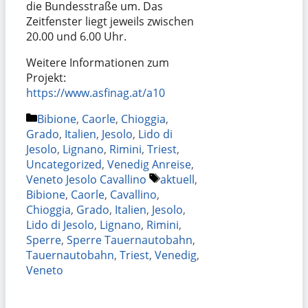
die Bundesstraße um. Das
Zeitfenster liegt jeweils zwischen
20.00 und 6.00 Uhr.
Weitere Informationen zum
Projekt:
https://www.asfinag.at/a10
Kategorien
Bibione
,
Caorle
,
Chioggia
,
Grado
,
Italien
,
Jesolo
,
Lido di
Jesolo
,
Lignano
,
Rimini
,
Triest
,
Uncategorized
,
Venedig Anreise
,
Schlagwörter
Veneto Jesolo Cavallino
aktuell
,
Bibione
,
Caorle
,
Cavallino
,
Chioggia
,
Grado
,
Italien
,
Jesolo
,
Lido di Jesolo
,
Lignano
,
Rimini
,
Sperre
,
Sperre Tauernautobahn
,
Tauernautobahn
,
Triest
,
Venedig
,
Veneto