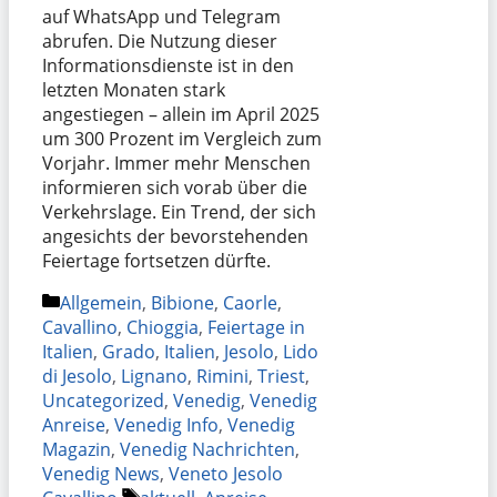
auf WhatsApp und Telegram
abrufen. Die Nutzung dieser
Informationsdienste ist in den
letzten Monaten stark
angestiegen – allein im April 2025
um 300 Prozent im Vergleich zum
Vorjahr. Immer mehr Menschen
informieren sich vorab über die
Verkehrslage. Ein Trend, der sich
angesichts der bevorstehenden
Feiertage fortsetzen dürfte.
Kategorien
Allgemein
,
Bibione
,
Caorle
,
Cavallino
,
Chioggia
,
Feiertage in
Italien
,
Grado
,
Italien
,
Jesolo
,
Lido
di Jesolo
,
Lignano
,
Rimini
,
Triest
,
Uncategorized
,
Venedig
,
Venedig
Anreise
,
Venedig Info
,
Venedig
Magazin
,
Venedig Nachrichten
,
Venedig News
,
Veneto Jesolo
Schlagwörter