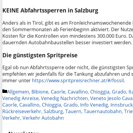
KEINE Abfahrtssperren in Salzburg
Anders als in Tirol, gibt es am Fronleichnamswochenende 
den Sommermonaten ab Ferienbeginn aktiviert. Der Nutze
Kosten für die Kontrollen von mindestens 300.000 Euro. D
dauernden Autobahnbaustellen besser investiert werden.
Die günstigsten Spritpreise
Egal ob nun Abfahrtssperre oder nicht, die günstigsten Sp
empfehlen wir jedenfalls für die Tankung abzufahren und s
immer unter
https://www.spritpreisrechner.at/#/fossil
.
Kategorien
Allgemein
,
Bibione
,
Caorle
,
Cavallino
,
Chioggia
,
Grado
,
It
Venedig Anreise
,
Venedig Nachrichten
,
Veneto Jesolo Cava
Caorle
,
Cavallino
,
Chioggia
,
Grado
,
Info Venedig
,
Innsbruck
Rückreiseverkehr
,
Salzburg
,
Tauern
,
Tauernautobahn
,
Trie
Verkehr
,
Verkehr Autobahn