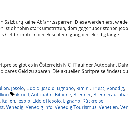
in Salzburg keine Abfahrtssperren. Diese werden erst wiede
n ist ohnehin stark umstritten, dem gegenüber stehen jed
as Geld könnte in der Beschleunigung der elendig lange
ritpreise gibt es in Österreich NICHT auf der Autobahn. Dah
o bares Geld zu sparen. Die aktuellen Spritpreise findest d
alien
,
Jesolo
,
Lido di Jesolo
,
Lignano
,
Rimini
,
Triest
,
Venedig
,
Schlagwörter
llino
aktuell
,
Autobahn
,
Bibione
,
Brenner
,
Brennerautoba
,
Italien
,
Jesolo
,
Lido di Jesolo
,
Lignano
,
Rückreise
,
st
,
Venedig
,
Venedig Info
,
Venedig Tourismus
,
Venetien
,
Ven