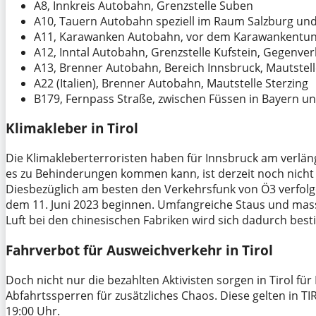
A8, Innkreis Autobahn, Grenzstelle Suben
A10, Tauern Autobahn speziell im Raum Salzburg u
A11, Karawanken Autobahn, vor dem Karawankentun
A12, Inntal Autobahn, Grenzstelle Kufstein, Gegenv
A13, Brenner Autobahn, Bereich Innsbruck, Mautstel
A22 (Italien), Brenner Autobahn, Mautstelle Sterzing
B179, Fernpass Straße, zwischen Füssen in Bayern u
Klimakleber in Tirol
Die Klimakleberterroristen haben für Innsbruck am verl
es zu Behinderungen kommen kann, ist derzeit noch nicht
Diesbezüglich am besten den Verkehrsfunk von Ö3 verfolgen
dem 11. Juni 2023 beginnen. Umfangreiche Staus und mas
Luft bei den chinesischen Fabriken wird sich dadurch best
Fahrverbot für Ausweichverkehr in Tirol
Doch nicht nur die bezahlten Aktivisten sorgen in Tirol fü
Abfahrtssperren für zusätzliches Chaos. Diese gelten in T
19:00 Uhr.