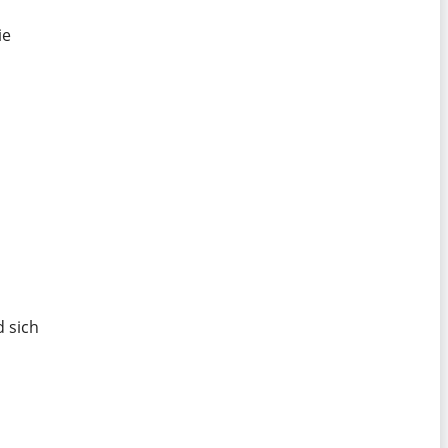
n
ie
 sich