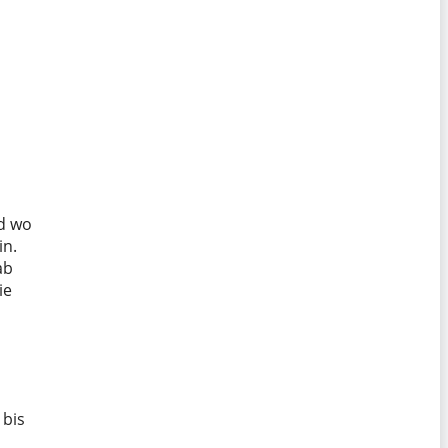
d wo
in.
ab
ie
 bis