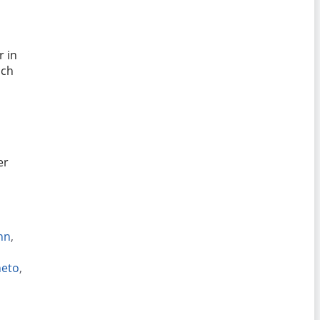
r in
och
er
u
hn
,
eto
,